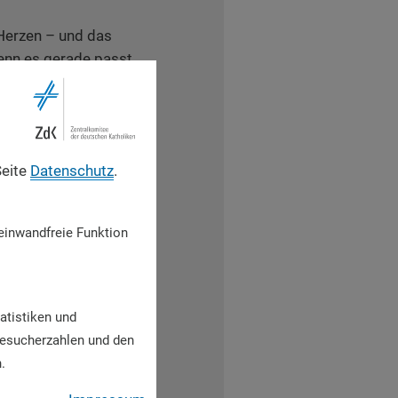
Herzen – und das
enn es gerade passt.
ategorialer Seelsorge
 insbesondere junge
egleitet.
 der Kirche: Ich
Seite
Datenschutz
.
den deutschen
einwandfreie Funktion
ierten Menschen
esellschaft
atistiken und
ücklich.
Besucherzahlen und den
.