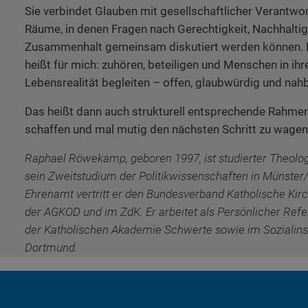
Sie verbindet Glauben mit gesellschaftlicher Verantwo
Räume, in denen Fragen nach Gerechtigkeit, Nachhaltig
Zusammenhalt gemeinsam diskutiert werden können. K
heißt für mich: zuhören, beteiligen und Menschen in ihr
Lebensrealität begleiten – offen, glaubwürdig und nahb
Das heißt dann auch strukturell entsprechende Rahm
schaffen und mal mutig den nächsten Schritt zu wagen
Raphael Röwekamp, geboren 1997, ist studierter Theologe
sein Zweitstudium der Politikwissenschaften in Münster
Ehrenamt vertritt er den Bundesverband Katholische Kir
der AGKOD und im ZdK. Er arbeitet als Persönlicher Refer
der Katholischen Akademie Schwerte sowie im Sozialin
Dortmund.