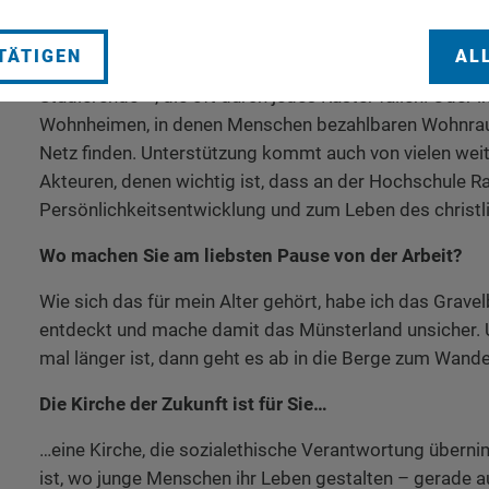
Aus unseren zahlreichen Mitgliedsorganisationen, in de
Mitarbeiterinnen und Mitarbeiter Tag für Tag hervorrage
TÄTIGEN
AL
Etwa in der Sozialberatung für Menschen – insbesonder
Studierende –, die oft durch jedes Raster fallen. Oder i
Wohnheimen, in denen Menschen bezahlbaren Wohnrau
Netz finden. Unterstützung kommt auch von vielen wei
Akteuren, denen wichtig ist, dass an der Hochschule R
Persönlichkeitsentwicklung und zum Leben des christli
Wo machen Sie am liebsten Pause von der Arbeit?
Wie sich das für mein Alter gehört, habe ich das Gravel
entdeckt und mache damit das Münsterland unsicher.
mal länger ist, dann geht es ab in die Berge zum Wande
Die Kirche der Zukunft ist für Sie…
…eine Kirche, die sozialethische Verantwortung übern
ist, wo junge Menschen ihr Leben gestalten – gerade 