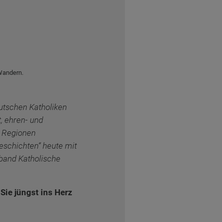
Wandern.
utschen Katholiken
 ehren- und
n Regionen
Geschichten“ heute mit
band Katholische
ie jüngst ins Herz