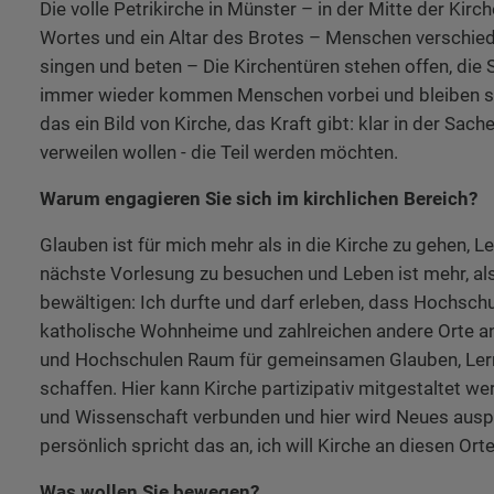
Die volle Petrikirche in Münster – in der Mitte der Kirch
Wortes und ein Altar des Brotes – Menschen verschie
singen und beten – Die Kirchentüren stehen offen, die 
immer wieder kommen Menschen vorbei und bleiben ste
das ein Bild von Kirche, das Kraft gibt: klar in der Sache,
verweilen wollen - die Teil werden möchten.
Warum engagieren Sie sich im kirchlichen Bereich?
Glauben ist für mich mehr als in die Kirche zu gehen, L
nächste Vorlesung zu besuchen und Leben ist mehr, als
bewältigen: Ich durfte und darf erleben, dass Hochsc
katholische Wohnheime und zahlreichen andere Orte an
und Hochschulen Raum für gemeinsamen Glauben, Ler
schaffen. Hier kann Kirche partizipativ mitgestaltet we
und Wissenschaft verbunden und hier wird Neues ausp
persönlich spricht das an, ich will Kirche an diesen Ort
Was wollen Sie bewegen?