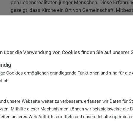
den Lebensrealitäten junger Menschen. Diese Erfahru
gezeigt, dass Kirche ein Ort von Gemeinschaft, Mitbe
Verantwortung sein kann. Genau dafür möchte ich mich
und weiteren Menschen positive Erfahrungen ermöglich
erleben durfte.
Was wollen Sie bewegen?
n über die Verwendung von Cookies finden Sie auf unserer 
Ich möchte dazu beitragen, dass junge Menschen Kirc
endig
erleben, in dem sie ernst genommen werden und wirkli
ge Cookies ermöglichen grundlegende Funktionen und sind für die 
können. Dazu gehört für mich eine Kirche, die zuhört, le
lich.
Mut hat, sich weiterzuentwickeln, auch strukturell. Glei
um eine Kirche, die gesellschaftliche Verantwortung ü
klar für Gerechtigkeit, Solidarität und Demokratie positi
d unsere Webseite weiter zu verbessern, erfassen wir Daten für St
ysen. Mithilfe dieser Mechanismen können wir beispielsweise die 
Was macht Sie an Ihrer Arbeit glücklich?
eiten unseres Web-Auftritts ermitteln und unsere Inhalte optimieren
Besonders glücklich machen mich die Begegnungen m
und zu sehen, mit welchem Engagement und welcher Le