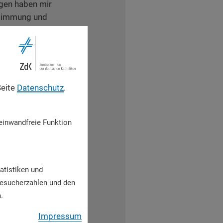
ngen haben mir
stimmung und
 weiterhin einsetzen
en, wie ich sie
Seite
Datenschutz
.
he als einen Raum
ch mitgestalten
einwandfreie Funktion
rnfähig ist und den
chzeitig geht es mir
bernimmt und sich
oniert.
atistiken und
Besucherzahlen und den
.
it jungen Menschen
Impressum
idenschaft sie sich