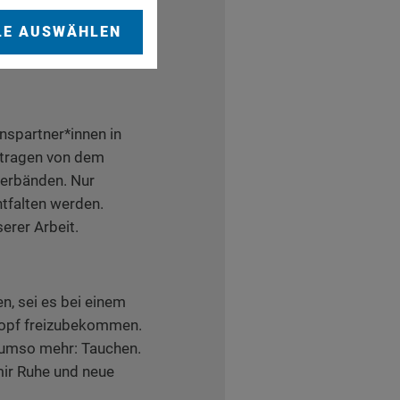
ken: Mein Einsatz
LE AUSWÄHLEN
h eine große
nspartner*innen in
getragen von dem
verbänden. Nur
tfalten werden.
erer Arbeit.
n, sei es bei einem
 Kopf freizubekommen.
b umso mehr: Tauchen.
mir Ruhe und neue