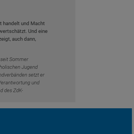
nt handelt und Macht
n wertschätzt. Und eine
eigt, auch dann,
d seit Sommer
holischen Jugend
ndverbänden setzt er
 Verantwortung und
ed des ZdK-