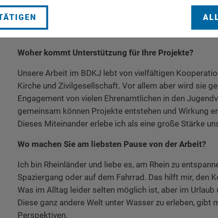
einbringen. Wenn ich erlebe, dass junge Menschen mer
TÄTIGEN
AL
zählt, meine Stimme hat Gewicht - dann ist das für mic
Motivation und Bestätigung.
Woher kommt Unterstützung für Ihre Projekte?
Unsere Arbeit im BDKJ lebt von vielfältigen Kooperatio
Kirche und Zivilgesellschaft. Vor allem aber wird sie 
Engagement von vielen Ehrenamtlichen in den Jugend
gemeinsam können Projekte entstehen und Wirkung en
Dieses Miteinander erlebe ich als eine große Stärke uns
Wo machen Sie am liebsten Pause von der Arbeit?
Ich bin Rheinländer und liebe es, am Rhein zu entspanne
Spaziergang oder auf dem Fahrrad. Das hilft mir, den
Was im Alltag leider selten möglich ist, aber im Urlau
Diese ganz andere Welt unter Wasser zu erleben, gibt 
Perspektiven.