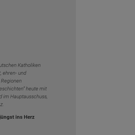
utschen Katholiken
 ehren- und
n Regionen
Geschichten“ heute mit
ed im Hauptausschuss,
nz.
jüngst ins Herz