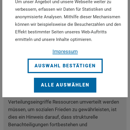
Um unser Angebot und unsere Webseite weiter zu
Güter- und Finanzmärkten unabhängig vom bereits
verbessern, erfassen wir Daten für Statistiken und
erreichten wirtschaftlichen Niveau gewährleistet
anonymisierte Analysen. Mithilfe dieser Mechanismen
werden. Zur Solidarverantworung der
können wir beispielsweise die Besucherzahlen und den
Wohlhabenden gehört daher die Schaffung eines
Effekt bestimmter Seiten unseres Web-Auftritts
beteiligungsförderlichen Rahmens: von Strukturen,
ermitteln und unsere Inhalte optimieren.
die Eigeninitiative ermöglichen und dem Anliegen
Rechnung tragen, die Armen auch im
Impressum
wirtschaftlichen Sinne zur Teilhabe zu befähigen.
Darüber hinaus bleiben unterstützende Maßnahmen
AUSWAHL BESTÄTIGEN
im Bereich der Entwicklungszusammenarbeit vor
allem für die Ärmsten unerlässlich, um
ALLE AUSWÄHLEN
Beteiligungsgerechtigkeit zu fördern. Wo wiederholt
in großem Umfang durch intervenierende
Verteilungseingriffe Ressourcen umverteilt werden
müssen, um sozialen Frieden zu gewährleisten, ist
dies ein Hinweis darauf, dass strukturelle
Benachteiligungen fortbestehen und