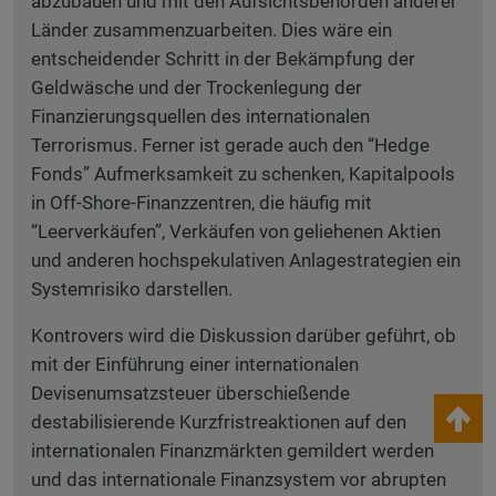
abzubauen und mit den Aufsichtsbehörden anderer
Länder zusammenzuarbeiten. Dies wäre ein
entscheidender Schritt in der Bekämpfung der
Geldwäsche und der Trockenlegung der
Finanzierungsquellen des internationalen
Terrorismus. Ferner ist gerade auch den “Hedge
Fonds” Aufmerksamkeit zu schenken, Kapitalpools
in Off-Shore-Finanzzentren, die häufig mit
“Leerverkäufen”, Verkäufen von geliehenen Aktien
und anderen hochspekulativen Anlagestrategien ein
Systemrisiko darstellen.
Kontrovers wird die Diskussion darüber geführt, ob
mit der Einführung einer internationalen
Devisenumsatzsteuer überschießende
keyboard_arrow_up
destabilisierende Kurzfristreaktionen auf den
internationalen Finanzmärkten gemildert werden
und das internationale Finanzsystem vor abrupten