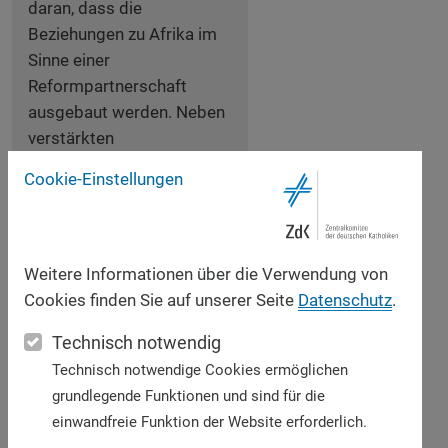
daran, dass die
Beziehungen zu Afrika im
Sinne einer
Reformpartnerschaft
ausgebaut werden. Neben
verstärkten
Eigenanstrengungen der
Cookie-Einstellungen
afrikanischen Staaten ist
dabei ein größeres
Engagement der
internationalen
Weitere Informationen über die Verwendung von
Gemeinschaft von
Cookies finden Sie auf unserer Seite
Datenschutz
.
Bedeutung."
Technisch notwendig
Technisch notwendige Cookies ermöglichen
Drittens: Unsere kirchliche
grundlegende Funktionen und sind für die
Selbstverpflichtung
einwandfreie Funktion der Website erforderlich.
Auch wir als katholische