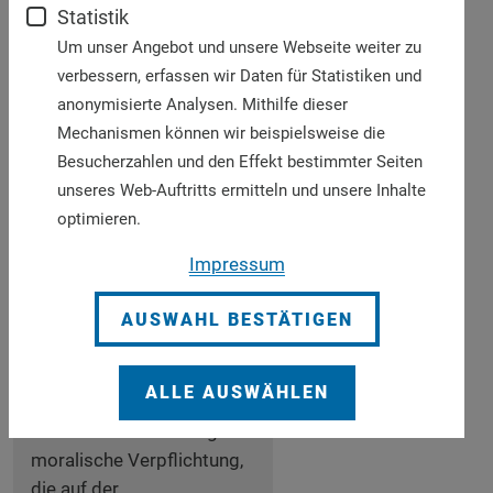
Kirche müssen uns für die
Statistik
Abschaffung der Armut
Um unser Angebot und unsere Webseite weiter zu
und für eine gerechtere
verbessern, erfassen wir Daten für Statistiken und
Welt einsetzen und
anonymisierte Analysen. Mithilfe dieser
Verpflichtungen für die
Mechanismen können wir beispielsweise die
Erreichung der
Besucherzahlen und den Effekt bestimmter Seiten
Millenniumsentwicklungsziele
unseres Web-Auftritts ermitteln und unsere Inhalte
eingehen. So schreibt
optimieren.
seine Heiligkeit, Papst
Benedikt XVI., am 16.
Impressum
Dezember 2006 in seinem
Brief an Bundeskanzlerin
AUSWAHL BESTÄTIGEN
Dr. Angela Merkel:
ALLE AUSWÄHLEN
"Es besteht vielmehr eine
schwere und unbedingte
moralische Verpflichtung,
die auf der