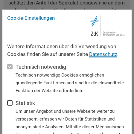
schätzt den Anteil der Spekulationsgewinne an dem
weltweiten Preisanstieg für Grundnah-rungsmittel
Cookie-Einstellungen
auf 50 bis 60 Prozent. Robert Zoellnick, Präsident
der Weltbank, lastet den Spekulanten rund 37
Prozent der Preisentwicklung an. Dieser Trend hat
eine fatale Ursache: Seit dem Crash Ende 2007
Weitere Informationen über die Verwendung von
verlagern internationale Investoren (Hedgefonds
Cookies finden Sie auf unserer Seite
Datenschutz
.
und andere hochspekulative Fonds) ihre
Handelsaktivitäten zunehmend an die Chicagoer
Technisch notwendig
Börse, um mit Nahrungsmittelpapieren in möglichst
Technisch notwendige Cookies ermöglichen
kurzer Zeit möglichst große Gewinne zu erzielen.
grundlegende Funktionen und sind für die einwandfreie
Doch dahinter stecken eben nicht nur Aktien oder
Funktion der Website erforderlich.
Immobilien, sondern die Lebensgrundlage für viele
Statistik
Millionen Menschen. Dieser fatalen Entwicklung
können wir nicht länger tatenlos zusehen!
Um unser Angebot und unsere Webseite weiter zu
verbessern, erfassen wir Daten für Statistiken und
Für die Frage, wie die reine Spekulation angesichts
anonymisierte Analysen. Mithilfe dieser Mechanismen