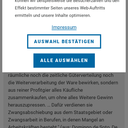
des Missverhältnisses zwischen Leistung und
können wir beispielsweise die Besucherzahlen und den
Gewinn sozialethisch zu beurteilen ist, schauen
Effekt bestimmter Seiten unseres Web-Auftritts
katholische Theologen auch heute noch gerne bei
ermitteln und unsere Inhalte optimieren.
den Scholastikern nach. In einem 1558
Impressum
erschienenen Werk von Domingo de Soto heißt es:
"Dabei besteht noch der verderbliche Übelstand …,
AUSWAHL BESTÄTIGEN
dass, da dieses Geschäft ohne viel Mühe und
Schweiß ausgeübt wird, … arbeitsscheue und
hochstaplerische Elemente … sich in diesen
ALLE AUSWÄHLEN
Abgrund stürzen, dergestalt, dass sie weder die
räumliche noch die zeitliche Güterverteilung noch
die Weiterverarbeitung der Ware bewirken, sondern
aus reiner Profitgier alles Käufliche
zusammenkaufen, um ohne alles Weitere Gewinn
herauszupressen. … Dafür verdienen sie
Zwangsabschiebung aus dem Staatsgebiet oder
Zwangsarbeit in Berufen, in denen Mangel an
Arbeitskräften besteht." (aus: Domingo de Soto, De