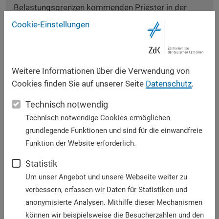
Belastungsgrenzen kommenden Priester in der
Seelsorge unterstützen könnten – und trotzdem ist
Cookie-Einstellungen
die Diakonatsweihe für Frauen noch immer nicht
umgesetzt.
Wie also weiter mit den Frauen und der Kirche?
Weitere Informationen über die Verwendung von
Aufgeben ist keine Option. Denn es ist unsere
Cookies finden Sie auf unserer Seite
Datenschutz
.
Kirche, die wir weiterhin beharrlich zu bewegen
Technisch notwendig
versuchen. Ich setze meine Hoffnung daher in den
Technisch notwendige Cookies ermöglichen
vor kurzem begonnenen Dialogprozess, in dem die
grundlegende Funktionen und sind für die einwandfreie
Partizipation der Geschlechter eine tragende Rolle
Funktion der Website erforderlich.
spielen wird. Ich wünsche mir, dass es ein echter
Dialog sein möge, der auch die heißen Eisen
Statistik
anpackt und der konkrete Ergebnisse bringt. Dann
Um unser Angebot und unsere Webseite weiter zu
kann er eine echte Chance sein – nicht allein für uns
verbessern, erfassen wir Daten für Statistiken und
Frauen, sondern für eine hoffnungsvolle, offene
anonymisierte Analysen. Mithilfe dieser Mechanismen
Kirche der Zukunft.
können wir beispielsweise die Besucherzahlen und den