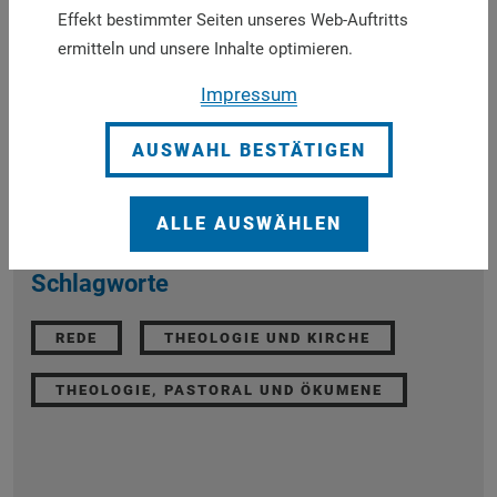
Effekt bestimmter Seiten unseres Web-Auftritts
Barbara Stamm MdL, Präsidentin des Bayerischen
ermitteln und unsere Inhalte optimieren.
Landtags
Impressum
AUSWAHL BESTÄTIGEN
Diesen Artikel teilen:
ALLE AUSWÄHLEN
Schlagworte
REDE
THEOLOGIE UND KIRCHE
THEOLOGIE, PASTORAL UND ÖKUMENE