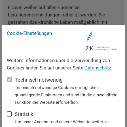
Frauen wollen auf allen Ebenen an
Leitungsentscheidungen beteiligt werden. Sie
gestalten das kirchliche Leben maßgeblich mit.
Sowohl ehren- als auch hauptamtlich tätige Frauen
Cookie-Einstellungen
müssen Zugang zu Führungsaufgaben erhalten.
Bei unserer letzten Bundesversammlung hat die kfd
ein Positionspapier beschlossen, mit dem sie sich
Weitere Informationen über die Verwendung von
engagiert in den Dialogprozess in unserer Kirche
Cookies finden Sie auf unserer Seite
Datenschutz
.
einbringen will.
Technisch notwendig
Technisch notwendige Cookies ermöglichen
Wir treten als kfd Frauen dabei für eine Kirche ein,
grundlegende Funktionen und sind für die einwandfreie
- in der Frauen kirchliche Ämter und Dienste ebenso
Funktion der Website erforderlich.
selbstverständlich ausüben wie Männer,
- die sich kritisch mit ihrem Umgang mit Macht und
Statistik
ihren Machtstrukturen auseinandersetzt,
Um unser Angebot und unsere Webseite weiter zu
- in der mehr Laien, Frauen wie Männer,