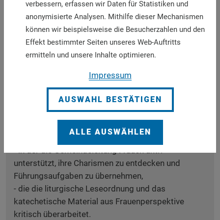
verbessern, erfassen wir Daten für Statistiken und
Seelsorgeaufgaben wahrnehmen – mit kirchlicher
anonymisierte Analysen. Mithilfe dieser Mechanismen
Beauftragung,
können wir beispielsweise die Besucherzahlen und den
- die ernst macht mit dem partnerschaftlichen
Effekt bestimmter Seiten unseres Web-Auftritts
Zusammenwirken von Priestern und Laien,
ermitteln und unsere Inhalte optimieren.
- in der Frauen in den Gremien und Konferenzen auf
allen Ebenen gleichberechtigt vertreten sind,
Impressum
- in der sich Männer wie Frauen, Priester wie Laien
vom spirituellen Reichtum der Frauen begleiten,
AUSWAHL BESTÄTIGEN
leiten und unterstützen lassen,
- in der Frauen in der Priesterausbildung
ALLE AUSWÄHLEN
verantwortlich mitarbeiten,
- in der die Gemeindeleitung Frauen aktiv
unterstützt, ihre Charismen zu entdecken und
Führungsaufgaben zu übernehmen,
- die die liturgische Leseordnung und das
katechetische Material aus Frauenperspektive
kritisch überarbeitet.