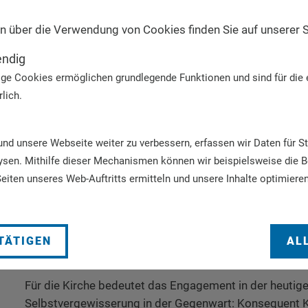
Kirche ist, besteht eine unübersehbare Nähe.
n über die Verwendung von Cookies finden Sie auf unserer 
Die Künste fangen Wirklichkeit ein und machen sie erfa
endig
Lebens werden darin wahrgenommen und die Sensibilit
ge Cookies ermöglichen grundlegende Funktionen und sind für die 
außerhalb des Realen erweitert. So thematisieren sie S
lich.
Tod", "Schmerz und Erlösung", "Hoffnung und Verzweifl
tragen bei zur Sinndeutung und zum Persönlichkeitsaus
somit wichtige Elemente des individuellen und gesells
d unsere Webseite weiter zu verbessern, erfassen wir Daten für St
dar.In ihrer Integrationswirkung dienen sie zugleich der
ysen. Mithilfe dieser Mechanismen können wir beispielsweise die 
Selbstvergewisserung wie der Erneuerung einer Gesells
eiten unseres Web-Auftritts ermitteln und unsere Inhalte optimieren
Beschäftigung mit den Künsten tritt der Mensch vor d
Welt der Zwänge, Vorschriften und Erwartungen in ein
Freiheit ein – ein Ausblick auf eine Welt, die ihre Volle
TÄTIGEN
AL
hat.
Für die Kirche bedeutet das Engagement in der heutige
Selbstvergewisserung in der Gegenwart: Konsequent Ki