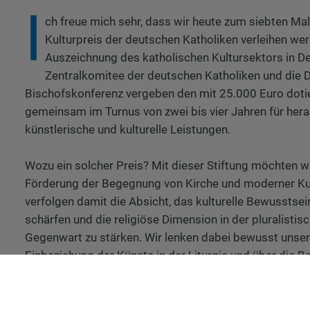
I
ch freue mich sehr, dass wir heute zum siebten Ma
Kulturpreis der deutschen Katholiken verleihen wer
Auszeichnung des katholischen Kultursektors in D
Zentralkomitee der deutschen Katholiken und die 
Bischofskonferenz vergeben den mit 25.000 Euro dotie
gemeinsam im Turnus von zwei bis vier Jahren für her
künstlerische und kulturelle Leistungen.
Wozu ein solcher Preis? Mit dieser Stiftung möchten wi
Förderung der Begegnung von Kirche und moderner Kult
verfolgen damit die Absicht, das kulturelle Bewusstsein
schärfen und die religiöse Dimension in der pluralistis
Gegenwart zu stärken. Wir lenken dabei bewusst unsere
Einbeziehung der Künste in der Liturgie und über die 
kirchlichen Erbes hinaus. Kunst und Kultur dürfen von de
in ihrer auf Gottesdienst oder Glauben bezogenen Fun
werden. Denn auch dort, wo Kunst autonom und ohne 