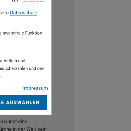
Seite
Datenschutz
.
hrbar. Potentiale des
ät für Dimensionen
einwandfreie Funktion
ujets wie "Anfang und
ung". Die Künste
druck, sie stellen
chaftlichen Lebens
atistiken und
Besucherzahlen und den
chaft. Durch die
.
em Hintergrund einer
Impressum
en Raum größter
ndung noch vor sich
LE AUSWÄHLEN
n Kunst eine
rche in der Welt sein