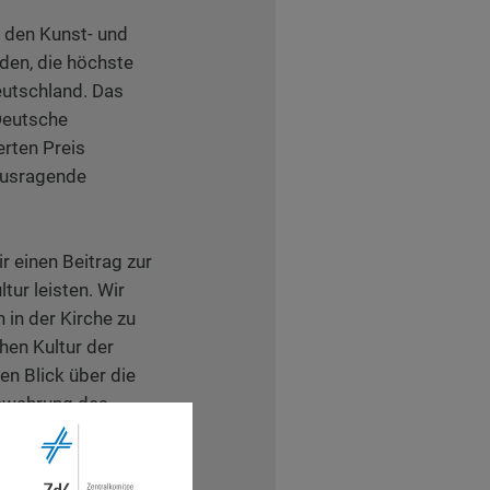
l den Kunst- und
den, die höchste
eutschland. Das
Deutsche
rten Preis
ausragende
r einen Beitrag zur
ur leisten. Wir
 in der Kirche zu
chen Kultur der
n Blick über die
Bewahrung des
r Kirche nicht allein
ktion gesehen
Anbindung an die