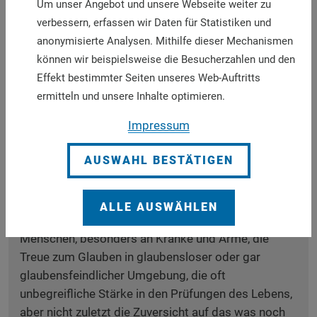
Um unser Angebot und unsere Webseite weiter zu
prophetisch reden durchaus eine Geistbegabung,
verbessern, erfassen wir Daten für Statistiken und
die noch höher eingeschätzt wurde als das
anonymisierte Analysen. Mithilfe dieser Mechanismen
Zungenreden.
können wir beispielsweise die Besucherzahlen und den
Effekt bestimmter Seiten unseres Web-Auftritts
Wie wichtig wäre es heute daher, den Glaubensinn
ermitteln und unsere Inhalte optimieren.
der Laien zu achten und an die „Gnade ihres Wortes“
zu glauben, auch der Frauen, weil Joel von Söhnen
Impressum
und Töchtern spricht. Nur so können wir die
Zeichen der Zeit ganz aus dem Leben erkennen und
AUSWAHL BESTÄTIGEN
deuten.
Aber auch auf das
Zeugnis
ist zu schauen. Auf das
ALLE AUSWÄHLEN
Zeugnis des Lebens in voller Hingabe an andere
Menschen, besonders an Kranke und Arme, die
Treue zum Glauben in glaubensloser oder gar
glaubensfeindlicher Umgebung, die oft
unbegreifliche Stärke in den Prüfungen des Lebens,
aber nicht zuletzt die Zuversicht auf das was noch