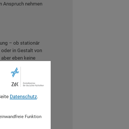
 in Anspruch nehmen
gung – ob stationär
 oder in Gestalt von
 aber eben keine
t, sondern eine
e in vielfältiger
benso wie durch
nd spirituelle
he und Geborgenheit
Seite
Datenschutz
.
e
Sterbehilfe: Sie
h in der oftmals
einwandfreie Funktion
e als Mensch
et
erleben kann. Für