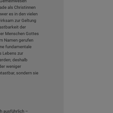
en Gemeinwesen
ade als Christinnen
hwer es in den vielen
wirksam zur Geltung
stbarkeit der
der Menschen Gottes
inem Namen gerufen
ine fundamentale
s Lebens zur
erden; deshalb
der weniger
tastbar, sondern sie
 ausführlich –