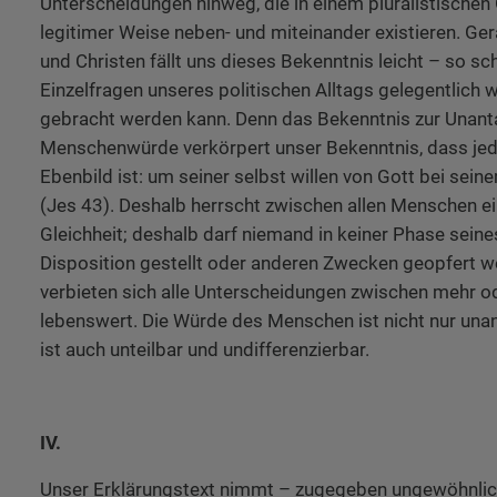
Unterscheidungen hinweg, die in einem pluralistisch
legitimer Weise neben- und miteinander existieren. Ger
und Christen fällt uns dieses Bekenntnis leicht – so sc
Einzelfragen unseres politischen Alltags gelegentlich 
gebracht werden kann. Denn das Bekenntnis zur Unanta
Menschenwürde verkörpert unser Bekenntnis, dass je
Ebenbild ist: um seiner selbst willen von Gott bei se
(Jes 43). Deshalb herrscht zwischen allen Menschen e
Gleichheit; deshalb darf niemand in keiner Phase seine
Disposition gestellt oder anderen Zwecken geopfert w
verbieten sich alle Unterscheidungen zwischen mehr o
lebenswert. Die Würde des Menschen ist nicht nur unan
ist auch unteilbar und undifferenzierbar.
IV.
Unser Erklärungstext nimmt – zugegeben ungewöhnlich