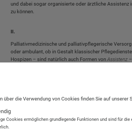
und dabei sogar organisierte oder ärztliche Assistenz
zu können.
II.
Palliativmedizinische und palliativpflegerische Versor
oder ambulant, ob in Gestalt klassischer Pflegedienste
Hospizen – sind natürlich auch Formen von
Assistenz
–
Assistenz
zum
Sterben, die den Sterbeprozess einleite
Assistenz
im
Sterben, die den Sterbenden in dieser Phas
Weise begleitet: durch die Linderung von Schmerzen e
persönliche Zuwendung, die besonders psychosoziale u
Bedürfnisse aufgreifen und dem Sterbenden damit Nä
n über die Verwendung von Cookies finden Sie auf unserer 
erfahrbar werden lassen. Dies ist tatsächlich eine
tätig
endig
gestaltet einen Raum, in dem der Sterbende gerade auc
ge Cookies ermöglichen grundlegende Funktionen und sind für die 
schwierigsten Phase seines Lebensweges seine Würd
lich.
tatsächlich als geachtet, als respektiert, als
unangetast