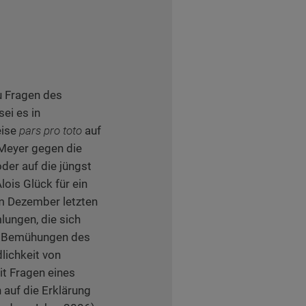
u Fragen des
ei es in
eise
pars pro toto
auf
 Meyer gegen die
der auf die jüngst
ois Glück für ein
m Dezember letzten
lungen, die sich
n Bemühungen des
lichkeit von
it Fragen eines
 auf die Erklärung