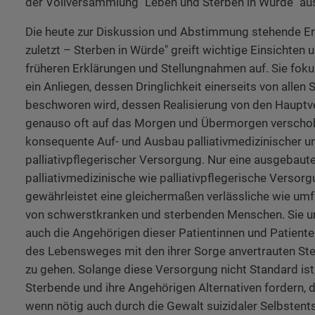
der Vollversammlung "Leben und Sterben in Würde" au
Die heute zur Diskussion und Abstimmung stehende Er
zuletzt – Sterben in Würde" greift wichtige Einsichten
früheren Erklärungen und Stellungnahmen auf. Sie fokus
ein Anliegen, dessen Dringlichkeit einerseits von allen
beschworen wird, dessen Realisierung von den Hauptv
genauso oft auf das Morgen und Übermorgen verschob
konsequente Auf- und Ausbau palliativmedizinischer u
palliativpflegerischer Versorgung. Nur eine ausgebaut
palliativmedizinische wie palliativpflegerische Versor
gewährleistet eine gleichermaßen verlässliche wie um
von schwerstkranken und sterbenden Menschen. Sie un
auch die Angehörigen dieser Patientinnen und Patienten
des Lebensweges mit den ihrer Sorge anvertrauten S
zu gehen. Solange diese Versorgung nicht Standard is
Sterbende und ihre Angehörigen Alternativen fordern,
wenn nötig auch durch die Gewalt suizidaler Selbsten