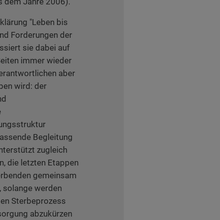
s dem Jahre 2006).
klärung "Leben bis
 und Forderungen der
siert sie dabei auf
 Seiten immer wieder
erantwortlichen aber
en wird: der
nd
e
gungsstruktur
fassende Begleitung
terstützt zugleich
, die letzten Etappen
terbenden gemeinsam
t, solange werden
 den Sterbeprozess
tsorgung abzukürzen