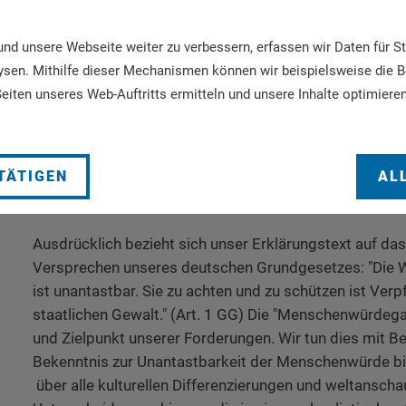
eine Gesellschaft, die humane Lebensbedingungen nich
und Unbeschwerten, sondern auch für die Schattensei
d unsere Webseite weiter zu verbessern, erfassen wir Daten für St
gewährleisten möchte, erweist sich deshalb der Stand
ysen. Mithilfe dieser Mechanismen können wir beispielsweise die 
palliativmedizinischer wie palliativpflegerischer Verso
eiten unseres Web-Auftritts ermitteln und unsere Inhalte optimieren
Lackmustest ihrer Menschendien-lichkeit und als Lack
umfassende Humanitätsversprechen unseres Staates.
TÄTIGEN
AL
III.
Ausdrücklich bezieht sich unser Erklärungstext auf da
Versprechen unseres deutschen Grundgesetzes: "Die
ist unantastbar. Sie zu achten und zu schützen ist Verpf
staatlichen Gewalt." (Art. 1 GG) Die "Menschenwürdega
und Zielpunkt unserer Forderungen. Wir tun dies mit B
Bekenntnis zur Unantastbarkeit der Menschenwürde b
über alle kulturellen Differenzierungen und weltanscha