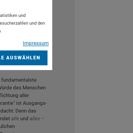
t nur für die Schönen
ten des Lebens
atistiken und
ard
Besucherzahlen und den
rgung als
.
mustext für das
Impressum
LE AUSWÄHLEN
s fundamentalste
 Würde des Menschen
lichtung aller
rantie" ist Ausgangs-
edacht: Denn das
indet
alle
und
alles –
ulichen