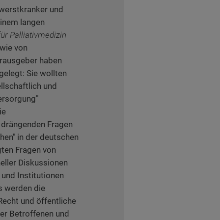
hwerstkranker und
einem langen
ür Palliativmedizin
wie von
rausgeber haben
elegt: Sie wollten
llschaftlich und
versorgung"
ie
n drängenden Fragen
en" in der deutschen
gten Fragen von
eller Diskussionen
 und Institutionen
s werden die
Recht und öffentliche
er Betroffenen und