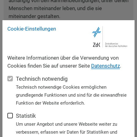
abhängig von den Rahmenbedingungen, unter denen
Menschen miteinander leben, und die sie
miteinander gestalten.
Cookie-Einstellungen
Leitlinien für umfassende palliativmedizinische
Angebote und Hospizdienste sind in der
Charta zur
Betreuung schwerstkranker und sterbender
Menschen in Deutschland
entwickelt. Das Gebot der
Weitere Informationen über die Verwendung von
Stunde ist die Umsetzung durch eine gemeinsame
Cookies finden Sie auf unserer Seite
Datenschutz
.
Anstrengung der gesellschaftlichen und politischen
Kräfte. Das ZdK unterstützt die
Charta zur Betreuung
Technisch notwendig
schwerstkranker und sterbender Menschen in
Technisch notwendige Cookies ermöglichen
Deutschland
und appelliert an alle Gliederungen in
grundlegende Funktionen und sind für die einwandfreie
unserer Kirche, an der Verwirklichung dieser
Funktion der Website erforderlich.
Zielsetzung und an den Aufgaben mitzuwirken.
Statistik
Pastorale Begleitung
Um unser Angebot und unsere Webseite weiter zu
verbessern, erfassen wir Daten für Statistiken und
Zu einem umfassenden Angebot für