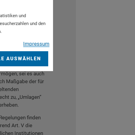
en überkommenen
 Staates in
atistiken und
. Deren Rechtsgrund
Besucherzahlen und den
 Bayern geht es um
.
nen dargestellt werden
 Landesregierung
Impressum
e noch aktuellen
nd jedoch
LE AUSWÄHLEN
e Bestimmungen über
rmögen, sei es auch
ch Maßgabe der für
eltenden
echt zu, „Umlagen“
 erheben.
 Regelungen finden
end Art. V die
ichen Institutionen