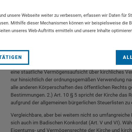
näher aus. Ausführlich widmet sich Art. 10 Abs. 1 d
vermögensrechtlichen Verpflichtungen des bayerischen
d unsere Webseite weiter zu verbessern, erfassen wir Daten für St
Ablösung der konkordatären Vereinbarungen von 1817
ysen. Mithilfe dieser Mechanismen können wir beispielsweise die 
war in den Ergebnissen des RDH von 1803 gelegen. In
eiten unseres Web-Auftritts ermitteln und unsere Inhalte optimieren
viele verschiedene Dotationen, die hier nicht im Einzel
können.
[3]
Das Konkordat und die Haushaltspläne der
sowie der Bistümer und Landeskirchen weisen die heut
Posten einigermaßen passgenau aus. Zwei Aspekte si
TÄTIGEN
AL
hervorzuheben: 1.) Das bayer. Konkordat enthält kein
eine staatliche Vermögensaufsicht über kirchliches Ve
nur hinsichtlich der ordnungsgemäßen Verwendung na
alle anderen Körperschaften des öffentlichen Rechts g
Bestimmungen. 2.) Art. 10 § 5 spricht der Kirche das R
aufgrund der allgemeinen bürgerlichen Steuerlisten zu
Vergleichbare, aber bei weitem nicht so umfangreiche
sich auch im Badischen Konkordat (Art. V und VI). Währ
Eigentums- und Vermögensrechte der Kirche und kirchl