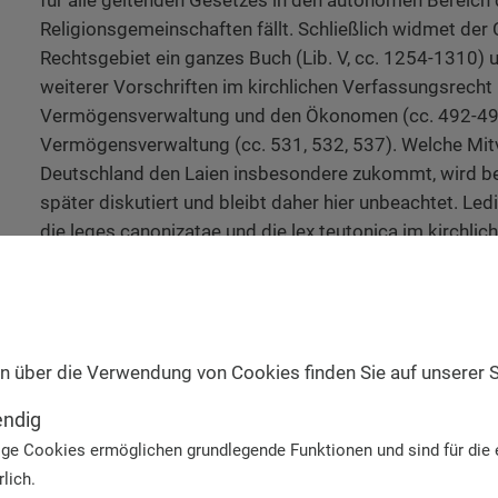
Religionsgemeinschaften fällt. Schließlich widmet der
Rechtsgebiet ein ganzes Buch (Lib. V, cc. 1254-1310) 
weiterer Vorschriften im kirchlichen Verfassungsrecht 
Vermögensverwaltung und den Ökonomen (cc. 492-494)
Vermögensverwaltung (cc. 531, 532, 537). Welche Mitv
Deutschland den Laien insbesondere zukommt, wird be
später diskutiert und bleibt daher hier unbeachtet. Led
die leges canonizatae und die lex teutonica im kirchl
sei hier gegeben.
Gem. c. 3 CIC bleibt das in Deutschland geltende Staat
insbesondere das Konkordatsrecht, unverändert besteh
es eine Reihe von Bestimmungen, die den deutschen 
n über die Verwendung von Cookies finden Sie auf unserer 
ausmachen. Während sich das Reichkonkordat in Art. 1
endig
Eigentumsgarantie der öffentlich-rechtlichen Körpersch
Provenienz beschränken kann, führen vor allem die alte
ge Cookies ermöglichen grundlegende Funktionen und sind für die 
neueren und neuesten Länderkonkordate diesen Bereic
lich.