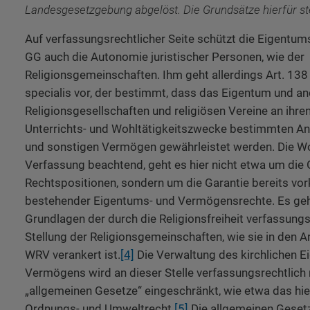
Landesgesetzgebung abgelöst. Die Grundsätze hierfür ste
Auf verfassungsrechtlicher Seite schützt die Eigentums
GG auch die Autonomie juristischer Personen, wie der
Religionsgemeinschaften. Ihm geht allerdings Art. 138
specialis vor, der bestimmt, dass das Eigentum und an
Religionsgesellschaften und religiösen Vereine an ihren 
Unterrichts- und Wohltätigkeitszwecke bestimmten Ans
und sonstigen Vermögen gewährleistet werden. Die W
Verfassung beachtend, geht es hier nicht etwa um die
Rechtspositionen, sondern um die Garantie bereits vork
bestehender Eigentums- und Vermögensrechte. Es geh
Grundlagen der durch die Religionsfreiheit verfassungs
Stellung der Religionsgemeinschaften, wie sie in den A
WRV verankert ist.
[4]
Die Verwaltung des kirchlichen 
Vermögens wird an dieser Stelle verfassungsrechtlich 
„allgemeinen Gesetze“ eingeschränkt, wie etwa das hie
Ordnungs- und Umweltrecht.
[5]
Die allgemeinen Gesetz