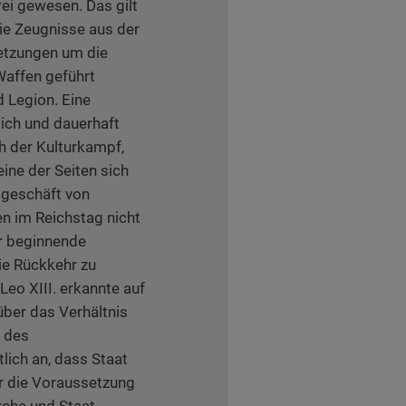
ei gewesen. Das gilt
ie Zeugnisse aus der
setzungen um die
Waffen geführt
d Legion. Eine
lich und dauerhaft
h der Kulturkampf,
ine der Seiten sich
sgeschäft von
en im Reichstag nicht
r beginnende
die Rückkehr zu
eo XIII. erkannte auf
über das Verhältnis
t des
lich an, dass Staat
 die Voraussetzung
irche und Staat