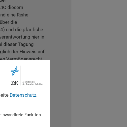
 CIC diesem
und eine Reihe
über die
 und die pfarrliche
erantwortung hier in
i dieser Tagung
iglich der Hinweis auf
ichen Vermögensrecht
skirchenrecht,
en. Gerade hier gibt
Sonderweg
Seite
Datenschutz
.
7 auf die
aften kirchlicher
n, aber auch die
einwandfreie Funktion
h länderspezifisch