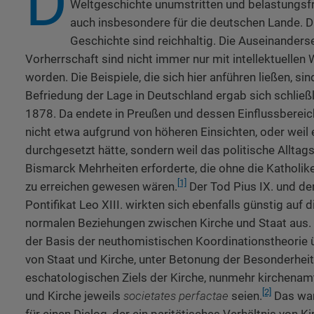
D
Weltgeschichte unumstritten und belastungsfr
auch insbesondere für die deutschen Lande. D
Geschichte sind reichhaltig. Die Auseinander
Vorherrschaft sind nicht immer nur mit intellektuellen 
worden. Die Beispiele, die sich hier anführen ließen, sin
Befriedung der Lage in Deutschland ergab sich schließ
1878. Da endete in Preußen und dessen Einflussbereic
nicht etwa aufgrund von höheren Einsichten, oder weil e
durchgesetzt hätte, sondern weil das politische Alltag
Bismarck Mehrheiten erforderte, die ohne die Katholik
[1]
zu erreichen gewesen wären.
Der Tod Pius IX. und de
Pontifikat Leo XIII. wirkten sich ebenfalls günstig auf 
normalen Beziehungen zwischen Kirche und Staat aus. L
der Basis der neuthomistischen Koordinationstheorie 
von Staat und Kirche, unter Betonung der Besonderhei
eschatologischen Ziels der Kirche, nunmehr kirchenamt
[2]
und Kirche jeweils
societates perfactae
seien.
Das war
für einen Dialog, der ein paritätisches Verhältnis von K