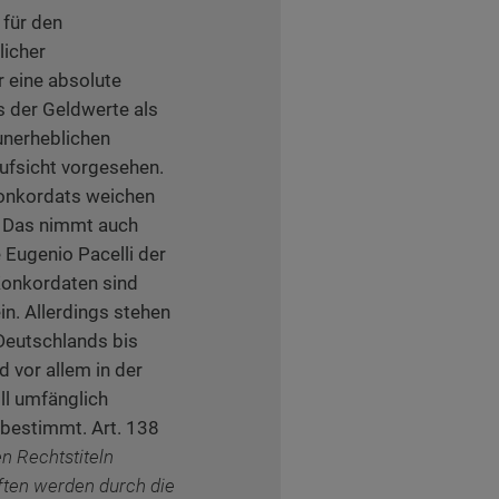
 für den
licher
r eine absolute
 der Geldwerte als
unerheblichen
ufsicht vorgesehen.
Konkordats weichen
 Das nimmt auch
e Eugenio Pacelli der
 Konkordaten sind
n. Allerdings stehen
Deutschlands bis
 vor allem in der
ll umfänglich
 bestimmt. Art. 138
n Rechtstiteln
ften werden durch die