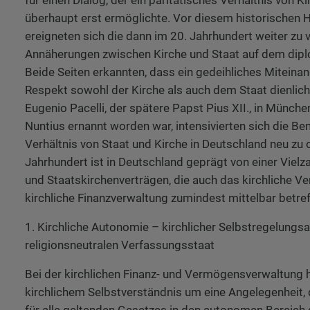
überhaupt erst ermöglichte. Vor diesem historischen 
ereigneten sich die dann im 20. Jahrhundert weiter zu 
Annäherungen zwischen Kirche und Staat auf dem dipl
Beide Seiten erkannten, dass ein gedeihliches Miteina
Respekt sowohl der Kirche als auch dem Staat dienlic
Eugenio Pacelli, der spätere Papst Pius XII., in Münch
Nuntius ernannt worden war, intensivierten sich die B
Verhältnis von Staat und Kirche in Deutschland neu zu 
Jahrhundert ist in Deutschland geprägt von einer Viel
und Staatskirchenverträgen, die auch das kirchliche V
kirchliche Finanzverwaltung zumindest mittelbar betref
1. Kirchliche Autonomie – kirchlicher Selbstregelungs
religionsneutralen Verfassungsstaat
Bei der kirchlichen Finanz- und Vermögensverwaltung h
kirchlichem Selbstverständnis um eine Angelegenheit,
für alle geltenden Gesetzes in den autonomen Bereich 