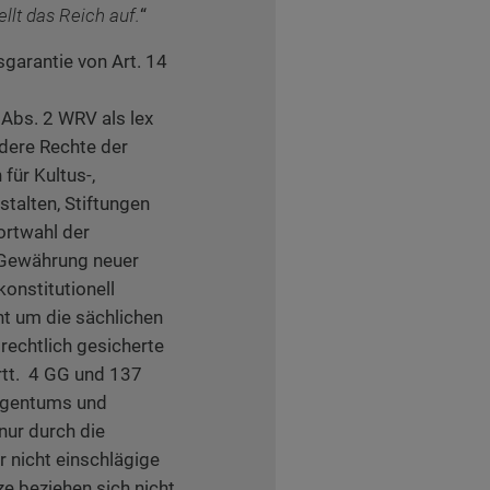
llt das Reich auf.
“
garantie von Art. 14
 Abs. 2 WRV als lex
dere Rechte der
für Kultus-,
talten, Stiftungen
ortwahl der
 Gewährung neuer
onstitutionell
t um die sächlichen
rechtlich gesicherte
rtt. 4 GG und 137
Eigentums und
nur durch die
r nicht einschlägige
e beziehen sich nicht