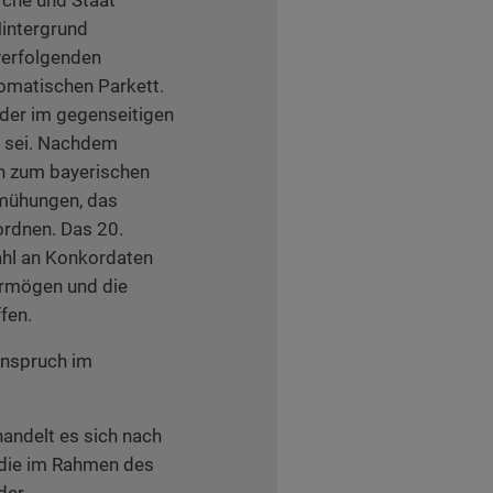
Hintergrund
verfolgenden
omatischen Parkett.
nder im gegenseitigen
h sei. Nachdem
en zum bayerischen
emühungen, das
ordnen. Das 20.
zahl an Konkordaten
ermögen und die
fen.
anspruch im
andelt es sich nach
 die im Rahmen des
der