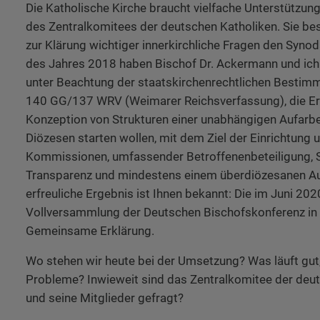
Die Katholische Kirche braucht vielfache Unterstützung
des Zentralkomitees der deutschen Katholiken. Sie be
zur Klärung wichtiger innerkirchliche Fragen den Synod
des Jahres 2018 haben Bischof Dr. Ackermann und ich 
unter Beachtung der staatskirchenrechtlichen Bestim
140 GG/137 WRV (Weimarer Reichsverfassung), die Era
Konzeption von Strukturen einer unabhängigen Aufarbe
Diözesen starten wollen, mit dem Ziel der Einrichtung
Kommissionen, umfassender Betroffenenbeteiligung, S
Transparenz und mindestens einem überdiözesanen A
erfreuliche Ergebnis ist Ihnen bekannt: Die im Juni 20
Vollversammlung der Deutschen Bischofskonferenz in B
Gemeinsame Erklärung.
Wo stehen wir heute bei der Umsetzung? Was läuft gu
Probleme? Inwieweit sind das Zentralkomitee der deu
und seine Mitglieder gefragt?