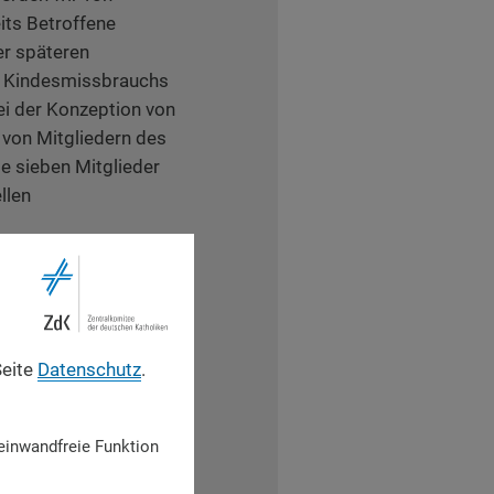
its Betroffene
er späteren
n Kindesmissbrauchs
bei der Konzeption von
 von Mitgliedern des
e sieben Mitglieder
llen
desebene Strukturen
tung zu schaffen.
h“ in den knapp zwei
ie Frage der
Seite
Datenschutz
.
g von sexuellem
einwandfreie Funktion
farbeitung sexuellen
tag 2015 einen