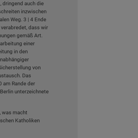
, dringend auch die
schreiten inzwischen
alen Weg. 3 | 4 Ende
verabredet, dass wir
mungen gemäß Art.
rbeitung einer
itung in den
 unabhängiger
icherstellung von
ustausch. Das
20 am Rande der
erlin unterzeichnete
t, was macht
tschen Katholiken