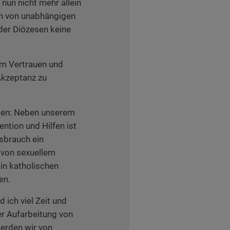
 nun nicht mehr allein
rn von unabhängigen
der Diözesen keine
um Vertrauen und
Akzeptanz zu
eben: Neben unserem
ntion und Hilfen ist
sbrauch ein
von sexuellem
 in katholischen
en.
 ich viel Zeit und
er Aufarbeitung von
erden wir von