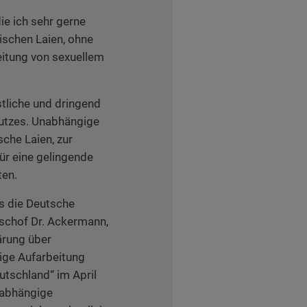
die ich sehr gerne
ischen Laien, ohne
eitung von sexuellem
tliche und dringend
hutzes. Unabhängige
sche Laien, zur
ür eine gelingende
ten.
ss die Deutsche
ischof Dr. Ackermann,
ärung über
gige Aufarbeitung
utschland“ im April
nabhängige