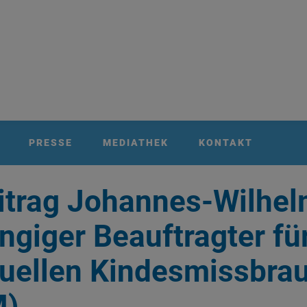
PRESSE
MEDIATHEK
KONTAKT
trag Johannes-Wilhel
giger Beauftragter fü
uellen Kindesmissbra
M)