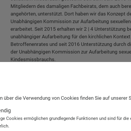
Mitgliedern des damaligen Fachbeirats, dem auch bere
angehörten, unterstützt. Dort haben wir das Konzept d
Unabhängigen Kommission zur Aufarbeitung sexuelle
erarbeitet. Seit 2015 erhalten wir 2 | 4 Unterstützung 
unabhängiger Aufarbeitung für den kirchlichen Kontext
Betroffenenrates und seit 2016 Unterstützung durch di
der Unabhängigen Kommission zur Aufarbeitung sexue
Kindesmissbrauchs.
Es hat viel Zeit, Nerven und Energie gekostet, auf Bun
der Betroffenenbeteiligung und unabhängigen Aufarbei
Leider hat der Runde Tisch „Sexueller Kindesmissbrauc
Jahren seiner Arbeit von Anfang 2010 bis Ende 2011 d
n über die Verwendung von Cookies finden Sie auf unserer 
Betroffenenbeteiligung und unabhängigen Aufarbeitun
Missbrauch nicht beantwortet.
endig
ge Cookies ermöglichen grundlegende Funktionen und sind für die 
Für die Berufung der Unabhängigen Kommission zur Au
lich.
Kindesmissbrauchs haben wir dem Deutschen Bundes