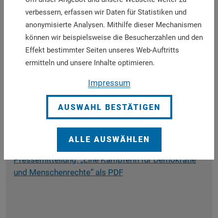
erhob ihre Stimme für Alleinerziehende und für
Senioren, für die es in der Bundesrepublik keine
verbessern, erfassen wir Daten für Statistiken und
Kultur der Anerkennung gebe. Und sie setzte sich in
anonymisierte Analysen. Mithilfe dieser Mechanismen
besonderer Weise für die Verständigung mit
können wir beispielsweise die Besucherzahlen und den
unseren polnischen Nachbarn ein. Sie tat dies als
Effekt bestimmter Seiten unseres Web-Auftritts
politischer Mensch, der seine tiefen Wurzeln im
ermitteln und unsere Inhalte optimieren.
Christentum hatte. Rita Süssmuth war eine
Impressum
Katholikin, die ihresgleichen sucht. Es ist
schmerzlich, sie nicht mehr unter uns zu wissen. Ihr
AUSWAHL BESTÄTIGEN
Charisma und ihr Engagement sind und bleiben ein
Vorbild. Das ZdK gedenkt Rita Süssmuths in Trauer
und tief empfundener Wertschätzung.“
ALLE AUSWÄHLEN
Pressemitteilung: „Eine Kämpferin für Demokratie
und Menschenrechte” als PDF