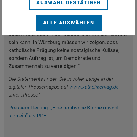
Strukturen gäbe es keinen Katholikentag. Ohne sie
AUSWAHL BESTÄTIGEN
gäbe es auch vieles von dem nicht, was unser Land
und unsere Gesellschaft zusammenhält.“ 2024,
ALLE AUSWÄHLEN
beim Katholikentag in Erfurt, „haben wir gezeigt,
dass Kirche auch in der Diaspora öffentlich relevant
sein kann. In Würzburg müssen wir zeigen, dass
katholische Prägung keine nostalgische Kulisse,
sondern Auftrag ist, um Demokratie und
Zusammenhalt zu verteidigen!“
Die Statements finden Sie in voller Länge in der
digitalen Pressemappe auf
www.katholikentag.de
unter „Presse“.
Pressemitteilung: „Eine politische Kirche mischt
sich ein“ als PDF