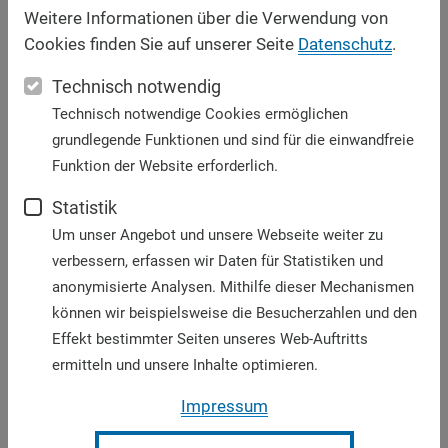
Weitere Informationen über die Verwendung von
Zeichen der Vielfalt senden. In einer Zeit, in der wir
Cookies finden Sie auf unserer Seite
Datenschutz
.
oft den Rückzug ins Private und digitale Blasen
beklagen, schafft dieses Treffen einen realen,
Technisch notwendig
physischen Raum der Begegnung. Der größte Wert
Technisch notwendige Cookies ermöglichen
liegt für mich in der schieren Masse an positiver
grundlegende Funktionen und sind für die einwandfreie
Energie und dem Willen zur Gestaltung, den so viele
Funktion der Website erforderlich.
Menschen mittragen. Würzburg wird so zum Labor
für ein gelingendes Miteinander.“
Statistik
Um unser Angebot und unsere Webseite weiter zu
Marc Frings, Generalsekretär des ZdK, würdigte die
verbessern, erfassen wir Daten für Statistiken und
zahlreichen Menschen, die in der Vorbereitung des
anonymisierte Analysen. Mithilfe dieser Mechanismen
Katholikentags viel gegeben hätten. „Ein
können wir beispielsweise die Besucherzahlen und den
Katholikentag fällt nicht vom Himmel. Unsere
Effekt bestimmter Seiten unseres Web-Auftritts
Arbeitskreise und Gremien, Verbände, Gemeinden,
ermitteln und unsere Inhalte optimieren.
Initiativen und Chöre, ganz konkret bei der Logistik,
bei der Betreuung, im Ordnungsdienst, in der
Impressum
Gastfreundschaft: Ohne diese ehrenamtlichen