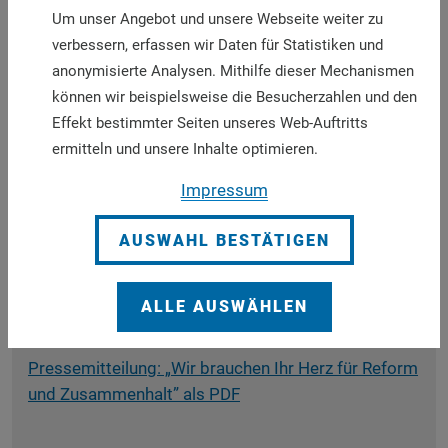
Um unser Angebot und unsere Webseite weiter zu
wir auf dem Synodalen Weg alle gemeinsam
verbessern, erfassen wir Daten für Statistiken und
vorangebracht haben, lässt sich nicht mehr
anonymisierte Analysen. Mithilfe dieser Mechanismen
verrücken, kleinreden oder gar ungeschehen
können wir beispielsweise die Besucherzahlen und den
machen.“
Effekt bestimmter Seiten unseres Web-Auftritts
„Wir brauchen Ihr Herz für Reform und
ermitteln und unsere Inhalte optimieren.
Zusammenhalt“, schreibt Stetter-Karp in ihrem
Impressum
Glückwunschbrief an Wilmer. „Wir brauchen es
gerade für den Zusammenhalt mit den vielen
AUSWAHL BESTÄTIGEN
Millionen Katholikinnen und Katholiken im Land, die
sich ein belastbares Band zwischen Bischöfen und
Laien wünschen. Es sind viele, die die Veränderung
ALLE AUSWÄHLEN
ihrer Kirche im Alltag erleben möchten.“
Pressemitteilung: „Wir brauchen Ihr Herz für Reform
und Zusammenhalt” als PDF