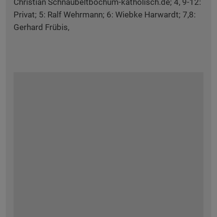
Christian Schnaubeltbochum-katholisch.de; 4, 9-12:
Privat; 5: Ralf Wehrmann; 6: Wiebke Harwardt; 7,8:
Gerhard Frübis,