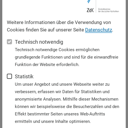
einer multilateralen Ordnung, „die auf Recht,
Gerechtigkeit, Frieden, Menschenwürde und Schutz
der natürlichen Lebensgrundlagen gründet“. Die
Weitere Informationen über die Verwendung von
ZdK-Vollversammlung fordert von der
Cookies finden Sie auf unserer Seite
Datenschutz
.
Bundesregierung und der Europäischen Union ein
uneingeschränktes Bekenntnis zum Völkerrecht, zur
Technisch notwendig
internationalen Gerichtsbarkeit, zur Gemeinsamen
Technisch notwendige Cookies ermöglichen
Europäischen Außenpolitik und zur Stärkung der
grundlegende Funktionen und sind für die einwandfreie
wirtschaftlichen Beziehungen. Zugleich unterstützt
Funktion der Website erforderlich.
das ZdK das Engagement des Heiligen Stuhls, nicht-
Statistik
staatlichen Stimmen in den Vereinten Nationen
Um unser Angebot und unsere Webseite weiter zu
Gehör zu verschaffen. Schließlich verlangt es, „das
verbessern, erfassen wir Daten für Statistiken und
Verständnis für multilaterale Zusammenhänge und
anonymisierte Analysen. Mithilfe dieser Mechanismen
die Grundlagen des internationalen Rechts“ in der
können wir beispielsweise die Besucherzahlen und den
politischen Bildung zu fördern.
Effekt bestimmter Seiten unseres Web-Auftritts
Zu Beginn der Sitzung hatten der bayerische
ermitteln und unsere Inhalte optimieren.
Innenminister Joachim Hermann, Mitglied des ZdK,